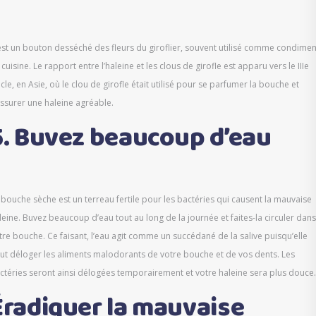
est un bouton desséché des fleurs du giroflier, souvent utilisé comme condimen
 cuisine. Le rapport entre l’haleine et les clous de girofle est apparu vers le IIIe
ècle, en Asie, où le clou de girofle était utilisé pour se parfumer la bouche et
assurer une haleine agréable.
5. Buvez beaucoup d’eau
 bouche sèche est un terreau fertile pour les bactéries qui causent la mauvaise
leine. Buvez beaucoup d’eau tout au long de la journée et faites-la circuler dans
tre bouche. Ce faisant, l’eau agit comme un succédané de la salive puisqu’elle
ut déloger les aliments malodorants de votre bouche et de vos dents. Les
ctéries seront ainsi délogées temporairement et votre haleine sera plus douce.
Éradiquer la mauvaise