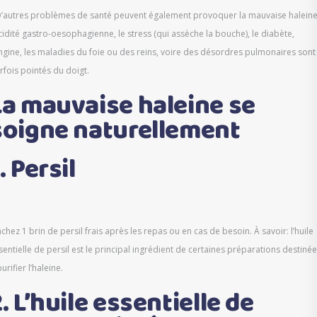
D’autres problèmes de santé peuvent également provoquer la mauvaise haleine
acidité gastro-oesophagienne, le stress (qui assèche la bouche), le diabète,
angine, les maladies du foie ou des reins, voire des désordres pulmonaires sont
rfois pointés du doigt.
La mauvaise haleine se
soigne naturellement
. Persil
chez 1 brin de persil frais après les repas ou en cas de besoin. À savoir: l’huile
sentielle de persil est le principal ingrédient de certaines préparations destiné
purifier l’haleine.
. L’huile essentielle de