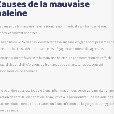
Causes de la mauvaise
haleine
s causes de la mauvaise haleine (dont le nom médical est « halitose ») sont
riées, et souvent anodines.
Dans plus de 85 % des cas, des bactéries vivant sans oxygène sont présentes d
tre bouche. En se décomposant, elles dégagent une odeur désagréable.
Certains aliments favorisent la mauvaise haleine. La consommation de café, de
bac, d’alcool, d’ail, d’oignon, de fromages et de charcuteries est souvent
sponsable du phénomène.
Elle peut être aussi attribuable à une inflammation des gencives (gingivite), à une
fection de l’oreille, du nez et du larynx, voire à la parodontite : une maladie des
ssus de soutien dentaire, aux caries ou à une infection de la gorge, des amygdal
/ou des sinus.