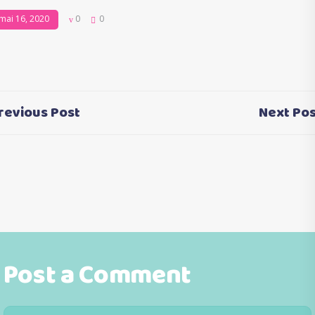
mai 16, 2020
0
0
revious Post
Next Pos
Post a Comment