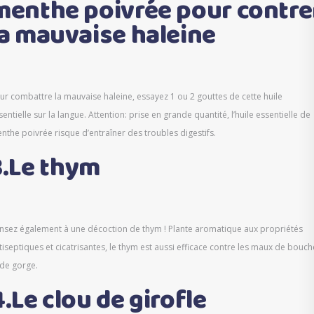
menthe poivrée pour contre
la mauvaise haleine
ur combattre la mauvaise haleine, essayez 1 ou 2 gouttes de cette huile
sentielle sur la langue. Attention: prise en grande quantité, l’huile essentielle de
nthe poivrée risque d’entraîner des troubles digestifs.
3.Le thym
nsez également à une décoction de thym ! Plante aromatique aux propriétés
tiseptiques et cicatrisantes, le thym est aussi efficace contre les maux de bouch
 de gorge.
4.Le clou de girofle