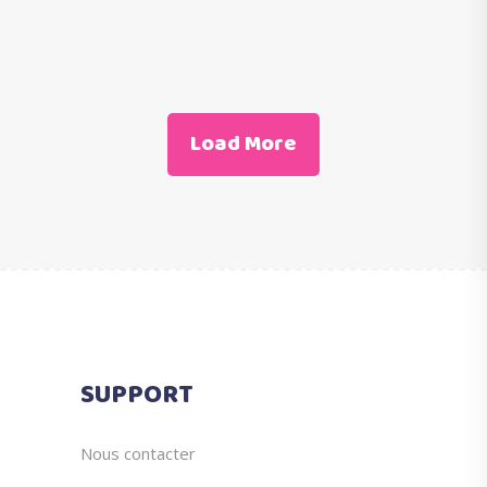
Load More
SUPPORT
Nous contacter