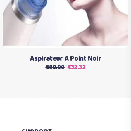
Aspirateur A Point Noir
Le
Le
€
89.00
€
32.32
prix
prix
initial
actuel
était :
est :
€89.00.
€32.32.