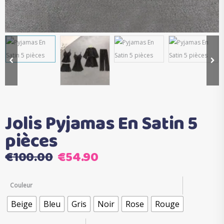
Jolis Pyjamas En Satin 5
pièces
Le
Le
€
100.00
€
54.90
prix
prix
initial
actuel
Couleur
était :
est :
Beige
Bleu
Gris
Noir
Rose
Rouge
€100.00.
€54.90.