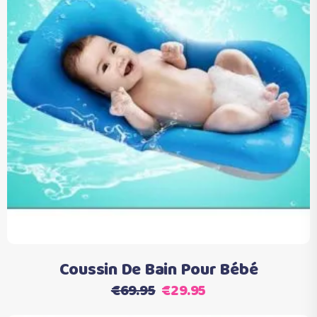
Ce
Choix des options
produit
a
plusieurs
variations.
Les
options
peuvent
être
choisies
Coussin De Bain Pour Bébé
sur
Le
Le
€
69.95
€
29.95
la
prix
prix
page