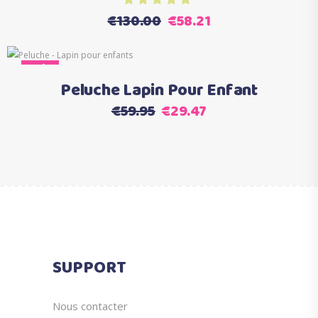
Le
Le
€
130.00
€
58.21
prix
prix
initial
actuel
Sale
Ajouter au panier
était :
est :
Peluche Lapin Pour Enfant
€130.00.
€58.21.
Le
Le
€
59.95
€
29.47
prix
prix
initial
actuel
était :
est :
€59.95.
€29.47.
SUPPORT
Nous contacter