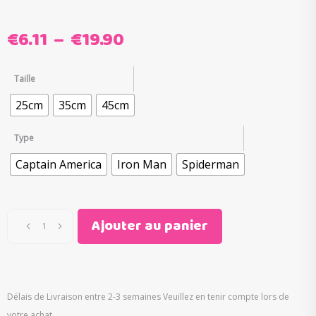
Plage
€
6.11
–
€
19.90
de
prix :
Taille
€6.11
25cm
35cm
45cm
à
€19.90
Type
Captain America
Iron Man
Spiderman
Ajouter au panier
Délais de Livraison entre 2-3 semaines Veuillez en tenir compte lors de
votre achat