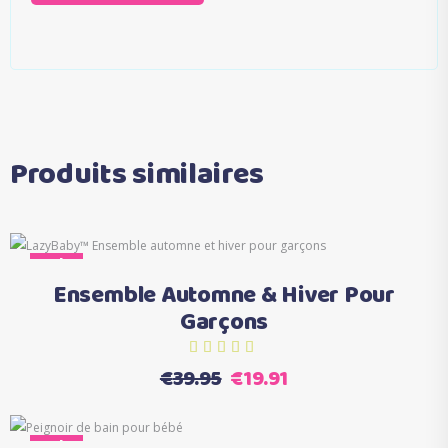
Produits similaires
Ce
Sale
Choix des options
produit
Ensemble Automne & Hiver Pour
a
Garçons
plusieurs
variations.
Le
Le
€
39.95
€
19.91
Les
prix
prix
options
initial
actuel
Ce
peuvent
Sale