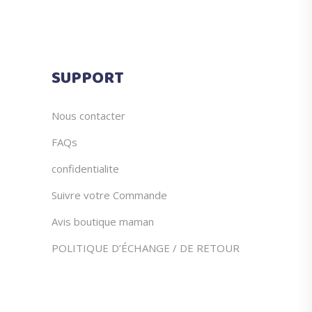
peuvent
page
être
du
choisies
produit
sur
SUPPORT
la
page
du
Nous contacter
produit
FAQs
confidentialite
Suivre votre Commande
Avis boutique maman
POLITIQUE D’ÉCHANGE / DE RETOUR