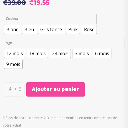
Le
Le
€
39.00
€
19.55
prix
prix
initial
actuel
Couleur
était :
est :
Blanc
Bleu
Gris foncé
Pink
Rose
€39.00.
€19.55.
Age
12 mois
18 mois
24 mois
3 mois
6 mois
9 mois
Ajouter au panier
Délais de Livraison entre 2-3 semaines Veuillez en tenir compte lors de
votre achat