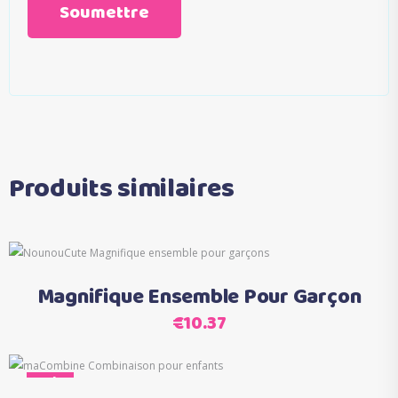
Produits similaires
Ce
Choix des options
produit
Magnifique Ensemble Pour Garçon
a
€
10.37
plusieurs
variations.
Ce
Les
Sale
Choix des options
produit