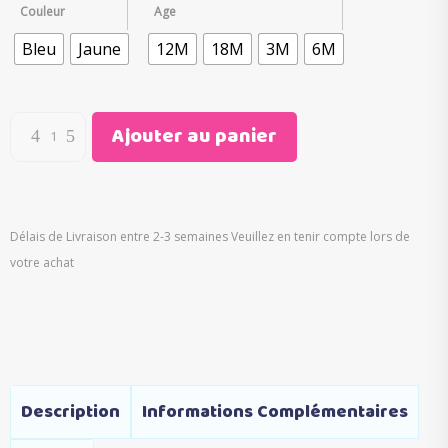
initial
actuel
Couleur
Age
était :
est :
Bleu
Jaune
12M
18M
3M
6M
€39.00.
€18.90.
Ajouter au panier
Délais de Livraison entre 2-3 semaines Veuillez en tenir compte lors de
votre achat
Description
Informations Complémentaires