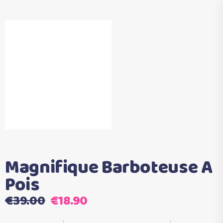
Magnifique Barboteuse A
Pois
Le
Le
€
39.00
€
18.90
prix
prix