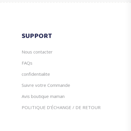
€39.95.
€19.61.
peuvent
produit
être
choisies
sur
SUPPORT
la
page
du
Nous contacter
produit
FAQs
confidentialite
Suivre votre Commande
Avis boutique maman
POLITIQUE D’ÉCHANGE / DE RETOUR