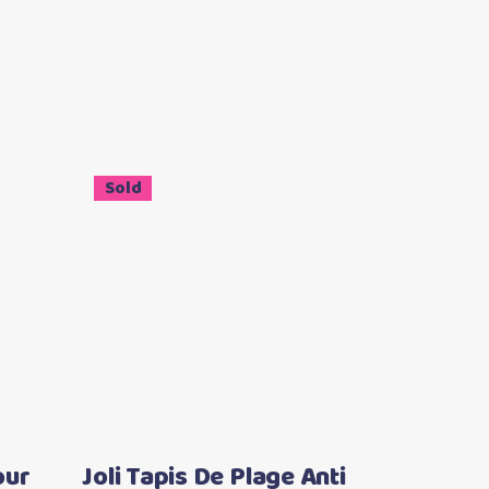
Sale
Sold
Ce
Ce
Choix des options
produit
produit
a
a
plusieurs
plusieurs
variations.
variations.
Les
Les
options
options
our
Joli Tapis De Plage Anti
peuvent
peuvent