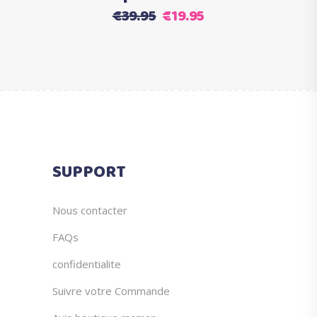
Le
Le
€
39.95
€
19.95
la
prix
prix
page
initial
actuel
du
était :
est :
produit
€39.95.
€19.95.
SUPPORT
Nous contacter
FAQs
confidentialite
Suivre votre Commande