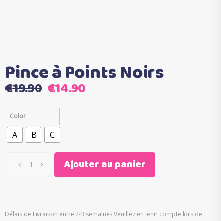
Pince à Points Noirs
Le
Le
€
19.90
€
14.90
prix
prix
initial
actuel
Color
était :
est :
A
B
C
€19.90.
€14.90.
Ajouter au panier
Délais de Livraison entre 2-3 semaines Veuillez en tenir compte lors de