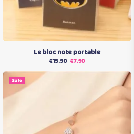
Le bloc note portable
Le
Le
€
15.90
€
7.90
prix
prix
initial
actuel
Sale
était :
est :
€15.90.
€7.90.
Ce