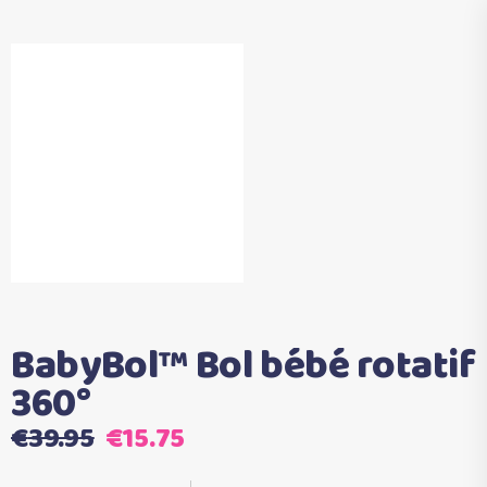
BabyBol™ Bol bébé rotatif
360°
Le
Le
€
39.95
€
15.75
prix
prix