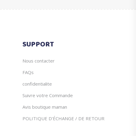
était :
est :
options
€25.99.
€9.76.
peuvent
être
choisies
sur
SUPPORT
la
page
du
Nous contacter
produit
FAQs
confidentialite
Suivre votre Commande
Avis boutique maman
POLITIQUE D’ÉCHANGE / DE RETOUR