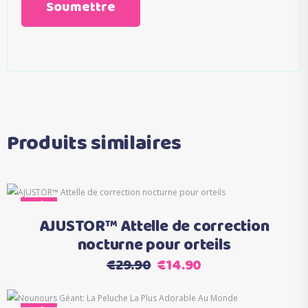
Produits similaires
Sale
Ajouter au panier
AJUSTOR™ Attelle de correction
nocturne pour orteils
Le
Le
€
29.90
€
14.90
prix
prix
initial
actuel