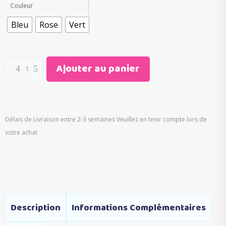
initial
actuel
Couleur
était :
est :
Bleu
Rose
Vert
€39.95.
€15.75.
Ajouter au panier
Délais de Livraison entre 2-3 semaines Veuillez en tenir compte lors de
votre achat
Description
Informations Complémentaires