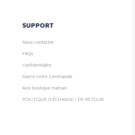
être
du
choisies
produit
sur
SUPPORT
la
page
du
Nous contacter
produit
FAQs
confidentialite
Suivre votre Commande
Avis boutique maman
POLITIQUE D’ÉCHANGE / DE RETOUR