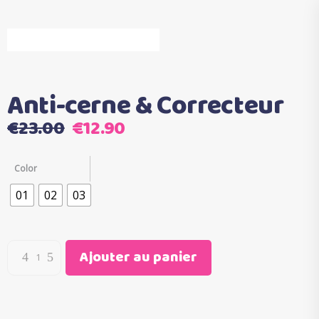
Anti-cerne & Correcteur
Le
Le
€
23.00
€
12.90
prix
prix
initial
actuel
Color
était :
est :
01
02
03
€23.00.
€12.90.
Ajouter au panier