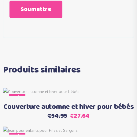
Produits similaires
Ce
Sale
Choix des options
produit
Couverture automne et hiver pour bébés
a
Le
Le
€
54.95
€
27.64
plusieurs
prix
prix
variations.
initial
actuel
Ce
Les
Sale