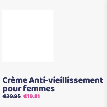
Crème Anti-vieillissement
pour femmes
Le
Le
€
39.95
€
19.81
prix
prix