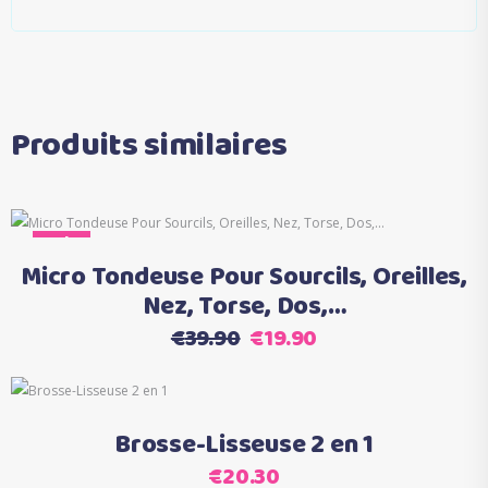
Produits similaires
Sale
Ajouter au panier
Micro Tondeuse Pour Sourcils, Oreilles,
Nez, Torse, Dos,…
Le
Le
€
39.90
€
19.90
prix
prix
initial
actuel
Ce
Choix des options
était :
est :
produit
Brosse-Lisseuse 2 en 1
€39.90.
€19.90.
a
€
20.30
plusieurs