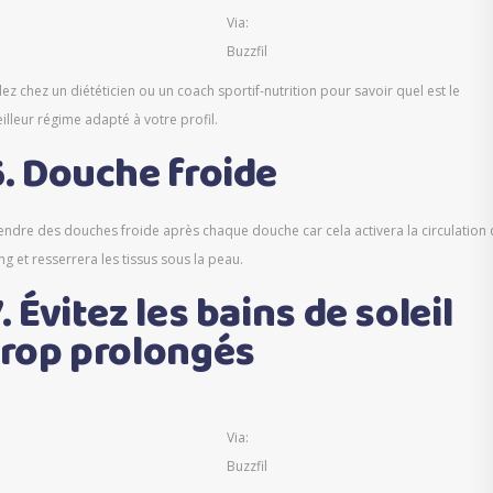
Via:
Buzzfil
lez chez un diététicien ou un coach sportif-nutrition pour savoir quel est le
illeur régime adapté à votre profil.
6. Douche froide
endre des douches froide après chaque douche car cela activera la circulation
ng et resserrera les tissus sous la peau.
. Évitez les bains de soleil
trop prolongés
Via:
Buzzfil