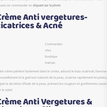
uvez en commander en
cliquant sur la photo
Crème Anti vergetures-
cicatrices & Acné
Commandez
chez
boutique
maman
tte crème pénètre facilement dans le cortex, adoucit le tissu cicatriciel, favorise
nouvellement et la guérison naturels de la peau, cicatrise rapidement les plaies,
gule la sécrétion d’huile de la peau, prévient les rougeurs et gonflements causé
r le soleil
Crème Anti Vergetures &