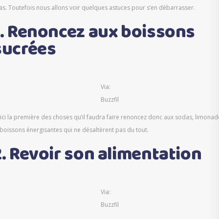
as. Toutefois nous allons voir quelques astuces pour s’en débarrasser.
1. Renoncez aux boissons
sucrées
Via:
Buzzfil
ici la première des choses qu’il faudra faire renoncez donc aux sodas, limonad
 boissons énergisantes qui ne désaltèrent pas du tout.
2. Revoir son alimentation
Via:
Buzzfil