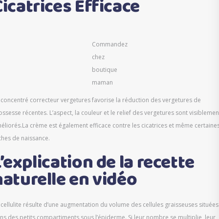
Cicatrices Efficace
Commandez
chez
boutique
maman
 concentré correcteur vergetures favorise la réduction des vergetures de
ossesse récentes. L’aspect, la couleur et le relief des vergetures sont visiblemen
éliorés.La crème est également efficace contre les cicatrices et même certaine
ches de naissance.
L’explication de la recette
naturelle en vidéo
 cellulite résulte d’une augmentation du volume des cellules graisseuses situées
ns des petits compartiments sous l’épiderme. Si leur nombre se multiplie, leur