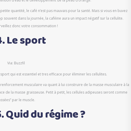
tention d’eau et le développement de la peau d’orange.
 petite quantité, le café n’est pas mauvais pour la santé. Mais si vous en buvez
op souvent dans la journée, la caféine aura un impact négatif sur la cellulite.
rveillez donc votre consommation !
4. Le sport
Via: Buzzfil
 sport qui est essentiel et tres efficace pour éliminer les cellulites.
 renforcement musculaire va quant à lui construire de la masse musculaire à la
ace de la masse graisseuse. Petit à petit, les cellules adipeuses seront comme
assées” par le muscle.
5. Quid du régime ?