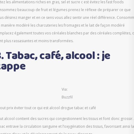
itez les alimentations riches en gras, sel et sucre c est évitez les fast foods
nsommez beaucoup de fruit et légumes prenez le réflexe de préparer ce que
us désirez manger et en ce sens vous allez sentir une réel différence. Consom
 manière modéré les charcuteries les fromages et le lait de façon modéré
mplacez également toutes vos céréales blanches par des céréales complètes, 
nt plus rassasiantes et moins transformées.
. Tabac, café, alcool : je
zappe
Via:
Buzzfil
tout prix éviter tout ce qui est alcool drogue tabac et café
ut alcool contient des sucres qui congestionnent les tissus et font donc grossir.
bac entrave la circulation sanguine et l’oxygénation des tissus, favorisant ainsi la