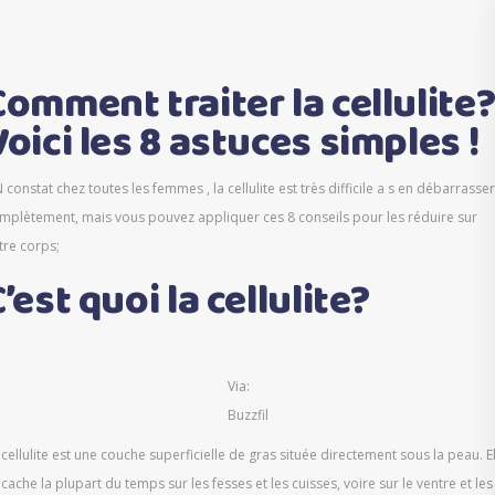
Comment traiter la cellulite
Voici les 8 astuces simples !
 constat chez toutes les femmes , la cellulite est très difficile a s en débarrasser
mplètement, mais vous pouvez appliquer ces 8 conseils pour les réduire sur
tre corps;
’est quoi la cellulite?
Via:
Buzzfil
 cellulite est une couche superficielle de gras située directement sous la peau. E
 cache la plupart du temps sur les fesses et les cuisses, voire sur le ventre et les