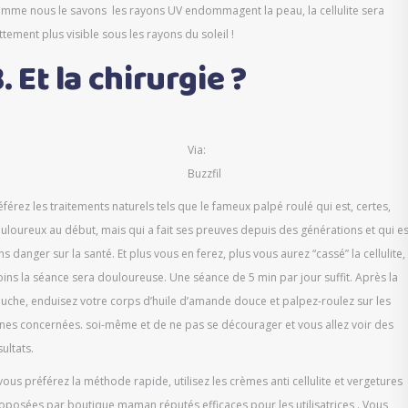
mme nous le savons les rayons UV endommagent la peau, la cellulite sera
ttement plus visible sous les rayons du soleil !
. Et la chirurgie ?
Via:
Buzzfil
éférez les traitements naturels tels que le fameux palpé roulé qui est, certes,
uloureux au début, mais qui a fait ses preuves depuis des générations et qui es
ns danger sur la santé. Et plus vous en ferez, plus vous aurez “cassé” la cellulite,
ins la séance sera douloureuse. Une séance de 5 min par jour suffit. Après la
uche, enduisez votre corps d’huile d’amande douce et palpez-roulez sur les
nes concernées. soi-même et de ne pas se décourager et vous allez voir des
sultats.
 vous préférez la méthode rapide, utilisez les crèmes anti cellulite et vergetures
oposées par boutique maman réputés efficaces pour les utilisatrices . Vous