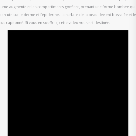
lume augmente et les compartiments gonflent, prenant une forme bombée qui
percute sur le derme et l’épiderme. La surface de la peau devient bosselée et le
ssus capitonné. Si vous en souffrez, cette vidéo vous est destinée.