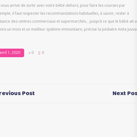
il vous arrive de sortir avec votre bébé dehors, pour faire les courses par
emple, il faut respecter les recommandations habituelles, à savoir, rester à
stance des centres commerciaux et supermarchés… jusqu’à ce que le bébé ait 
ins un mois et un meilleur système immunitaire, précise la pédiatre Anita Juvva
avril 1, 2020
0
0
revious Post
Next Pos