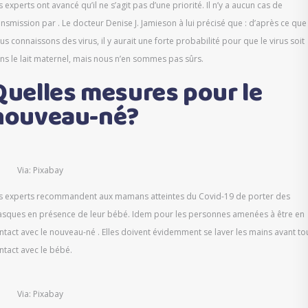
s experts ont avancé qu’il ne s’agit pas d’une priorité. Il n’y a aucun cas de
ansmission par . Le docteur Denise J. Jamieson à lui précisé que : d’après ce que
us connaissons des virus, il y aurait une forte probabilité pour que le virus soit
ns le lait maternel, mais nous n’en sommes pas sûrs.
Quelles mesures pour le
nouveau-né?
Via: Pixabay
s experts recommandent aux mamans atteintes du Covid-19 de porter des
sques en présence de leur bébé. Idem pour les personnes amenées à être en
ntact avec le nouveau-né . Elles doivent évidemment se laver les mains avant to
ntact avec le bébé.
Via: Pixabay