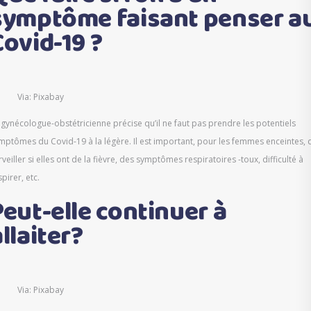
symptôme faisant penser a
Covid-19 ?
Via: Pixabay
 gynécologue-obstétricienne précise qu’il ne faut pas prendre les potentiels
mptômes du Covid-19 à la légère. Il est important, pour les femmes enceintes, 
rveiller si elles ont de la fièvre, des symptômes respiratoires -toux, difficulté à
spirer, etc.
Peut-elle continuer à
llaiter?
Via: Pixabay