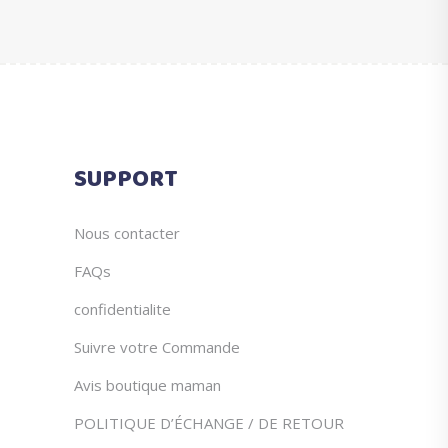
du
être
produit
choisies
sur
la
page
du
SUPPORT
produit
Nous contacter
FAQs
confidentialite
Suivre votre Commande
Avis boutique maman
POLITIQUE D’ÉCHANGE / DE RETOUR