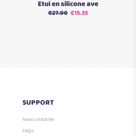
Etui en silicone ave
la
Le
Le
€
27.00
€
15.33
page
prix
prix
du
initial
actuel
produit
était :
est :
€27.00.
€15.33.
SUPPORT
Nous contacter
FAQs