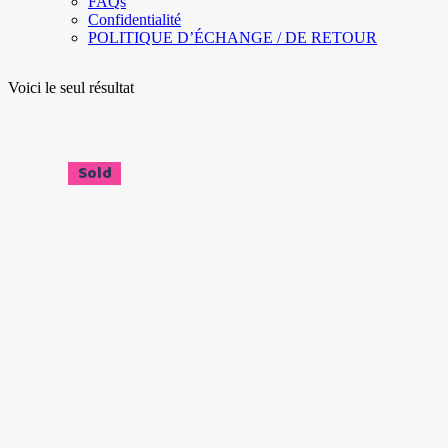
FAQs
Confidentialité
POLITIQUE D’ÉCHANGE / DE RETOUR
Voici le seul résultat
Sale
Sold
Ce
Choix des options
produit
a
plusieurs
variations.
Les
options
peuvent
être
choisies