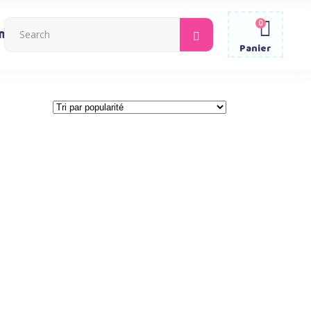
0
Search
ntacter
for:
Panier