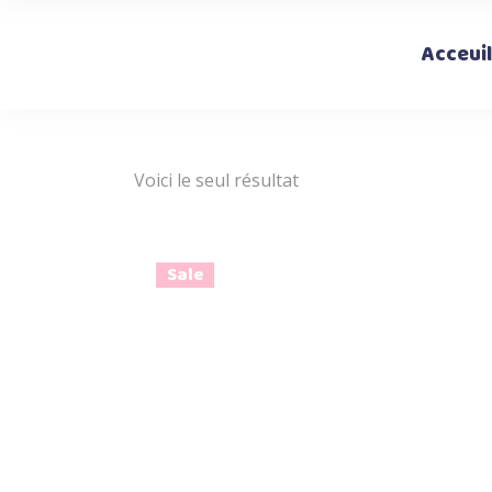
Acceuil
Voici le seul résultat
Sale
Ce
Choix des options
produi
a