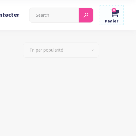
0
Search
ntacter
for:
Panier
Tri par popularité