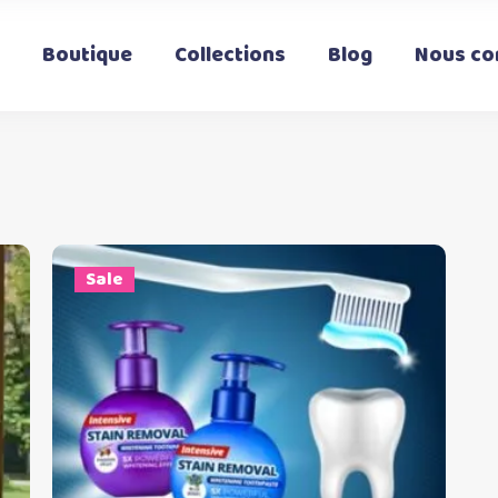
Boutique
Collections
Blog
Nous co
Sale
Ce
Choix des options
t
produit
a