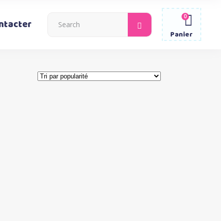
0
Search
ntacter
for:
Panier