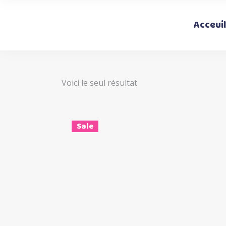
Acceuil
Voici le seul résultat
Sale
Ce
Choix des options
produi
a