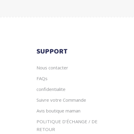
être
choisi
sur
la
page
du
produi
SUPPORT
Nous contacter
FAQs
confidentialite
Suivre votre Commande
Avis boutique maman
POLITIQUE D’ÉCHANGE / DE
RETOUR