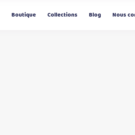
Boutique
Collections
Blog
Nous co
t
urs
ons.
s
nt