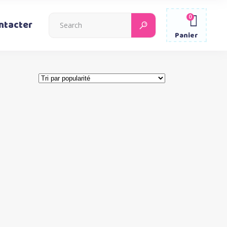
0
Search
ntacter
for:
Panier