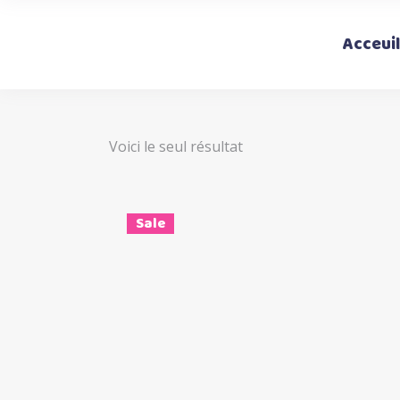
Acceuil
Voici le seul résultat
Sale
Ce
Choix des options
produi
a