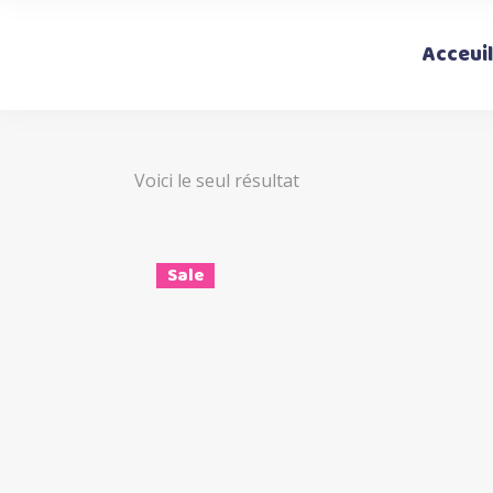
Acceuil
Voici le seul résultat
Sale
Ce
Choix des options
produi
a