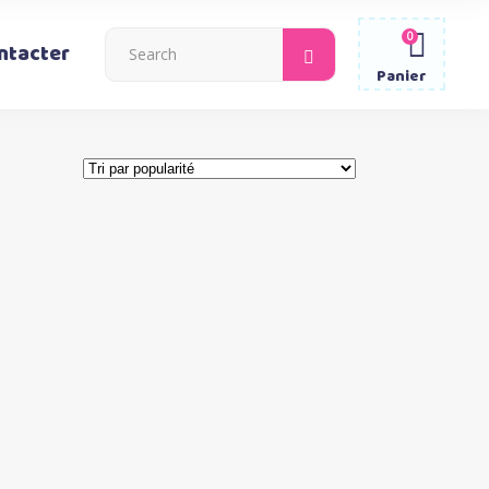
0
Search
ntacter
for:
Panier