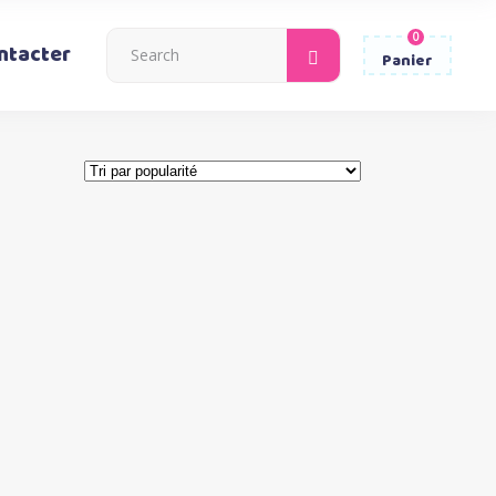
0
Search
ntacter
Panier
for: