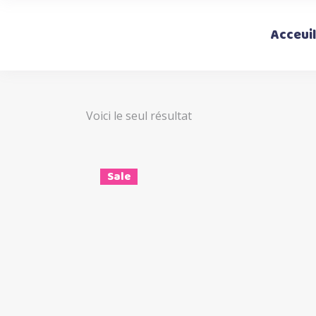
Acceuil
Voici le seul résultat
Sale
Ce
Choix des options
produi
a