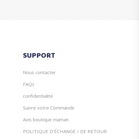
du
être
produit
choisies
sur
la
page
du
SUPPORT
produit
Nous contacter
FAQs
confidentialite
Suivre votre Commande
Avis boutique maman
POLITIQUE D’ÉCHANGE / DE RETOUR