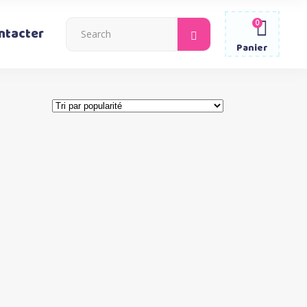
0
Search
ntacter
for:
Panier