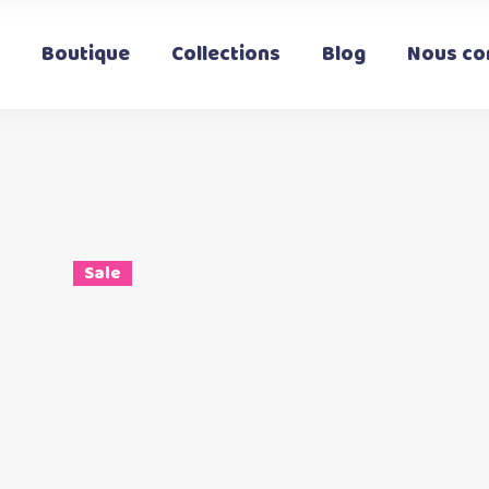
Boutique
Collections
Blog
Nous co
Sale
Ce
Choix des options
t
produit
a