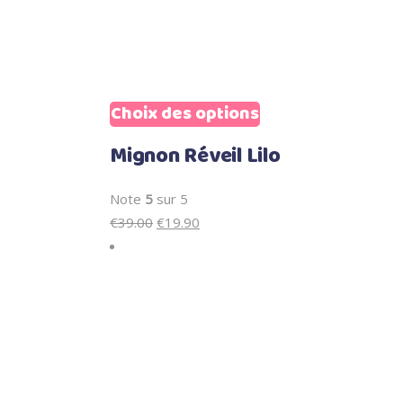
Sale
Choix des options
Ce
produit
Mignon Réveil Lilo
a
plusieurs
Note
5
sur 5
variations.
Le
Le
€
39.00
€
19.90
Les
prix
prix
options
initial
actuel
peuvent
était :
est :
être
€39.00.
€19.90.
choisies
sur
la
page