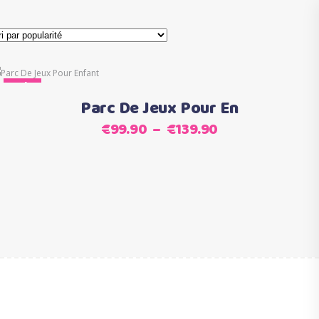
Ce
Sale
Choix des options
produit
Parc De Jeux Pour En
a
Plage
€
99.90
–
€
139.90
plusieurs
de
variations.
prix :
Les
€99.90
options
à
peuvent
€139.90
être
choisies
sur
la
page