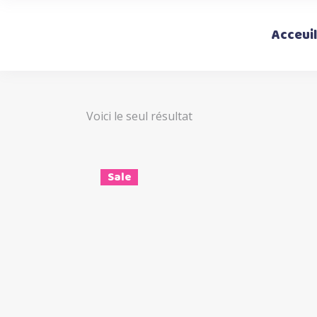
Acceuil
Voici le seul résultat
Sale
Ce
Choix des options
produi
a