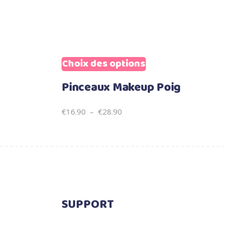
Sale
Choix des options
Ce
produit
Pinceaux Makeup Poig
a
plusieurs
Plage
€
16.90
–
€
28.90
variations.
de
Les
prix :
options
€16.90
peuvent
à
être
€28.90
choisies
sur
SUPPORT
la
page