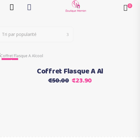
Tri par popularité
Ce
Sale
Choix des options
produit
Coffret Flasque A Al
a
Le
Le
€
50.00
€
23.90
plusieurs
prix
prix
variations.
initial
actuel
Les
était :
est :
options
€50.00.
€23.90.
peuvent
être
choisies
sur