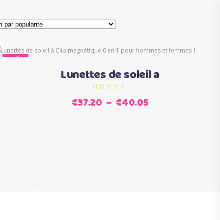
Ce
Sale
Choix des options
produit
Lunettes de soleil a
a
plusieurs
Plage
€
37.20
–
€
40.05
variations.
de
Les
prix :
options
€37.20
peuvent
à
être
€40.05
choisies
sur
la
page