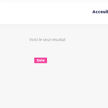
Acceuil
Voici le seul résultat
Sale
Ce
Choix des options
produi
a