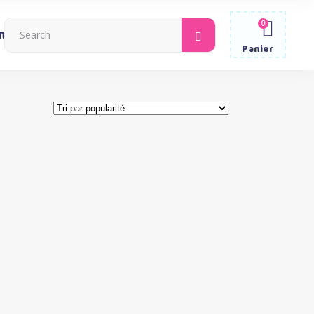
0
Search
ntacter
for:
Panier