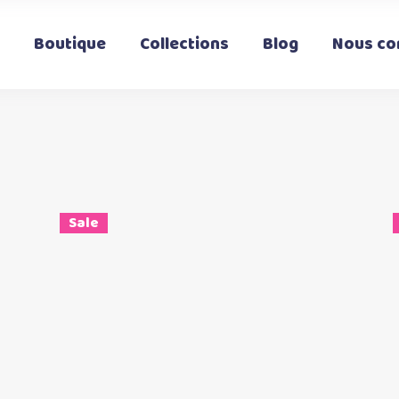
Boutique
Collections
Blog
Nous co
Sale
Ce
Choix des options
t
produit
a