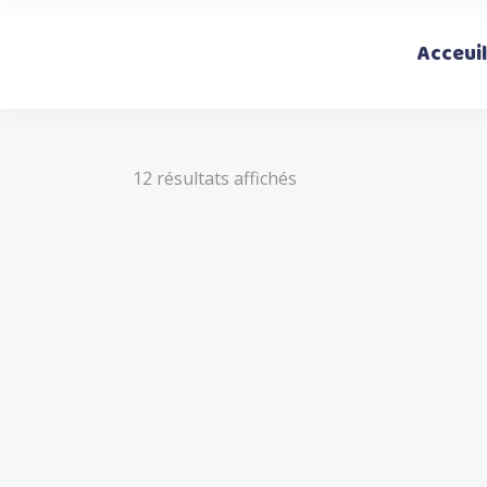
Acceuil
Trié
12 résultats affichés
par
popularité
Ce
Choix des options
produi
a