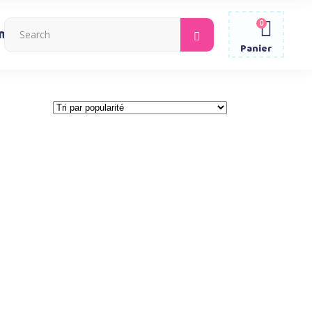
0
Search
ntacter
for:
Panier