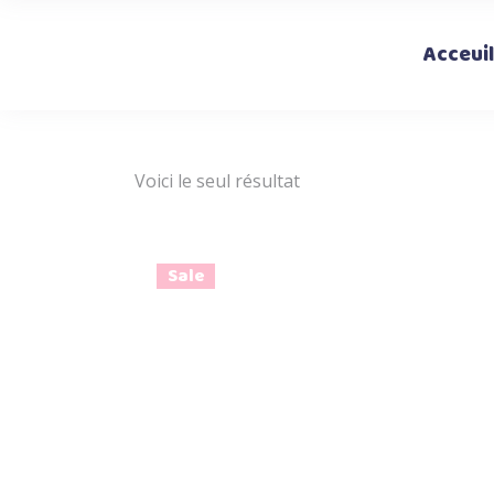
Acceuil
Voici le seul résultat
Sale
Ce
Choix des options
produi
a