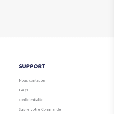
prix :
produit
€17.32
à
€119.75
SUPPORT
Nous contacter
FAQs
confidentialite
Suivre votre Commande