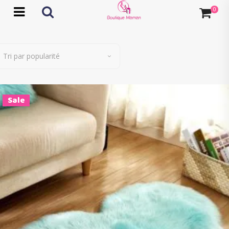
Tri par popularité
Sale
Ce
Choix des options
produit
a