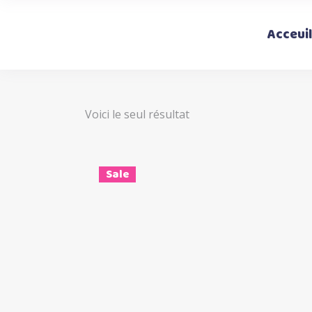
Acceuil
Voici le seul résultat
Sale
Ce
Choix des options
produi
a