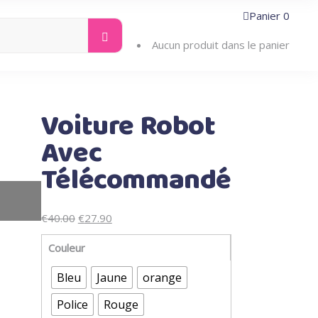
Panier
0
Search
ntacter
for:
Aucun produit dans le panier
Voiture Robot
Avec
Télécommandé
Le
Le
€
40.00
€
27.90
prix
prix
Couleur
initial
actuel
était :
est :
Bleu
Jaune
orange
€40.00.
€27.90.
Police
Rouge