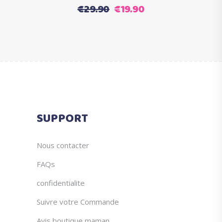
produit
Le
Le
€
29.90
€
19.90
prix
prix
initial
actuel
était :
est :
€29.90.
€19.90.
SUPPORT
Nous contacter
FAQs
confidentialite
Suivre votre Commande
Avis boutique maman