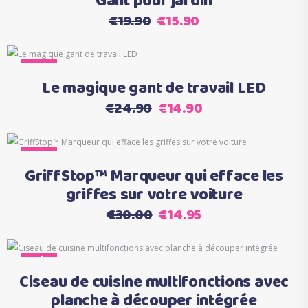
Gant pour jardin
Le
Le
€
19.90
€
15.90
prix
prix
initial
actuel
Ce
Sale
Choix des options
était :
est :
produit
Le magique gant de travail LED
€19.90.
€15.90.
a
Le
Le
€
24.90
€
14.90
plusieurs
prix
prix
variations.
initial
actuel
Les
Sale
Ajouter au panier
était :
est :
options
GriffStop™ Marqueur qui efface les
€24.90.
€14.90.
peuvent
griffes sur votre voiture
être
Le
Le
€
30.00
€
14.95
choisies
prix
prix
sur
initial
actuel
la
Sale
Ajouter au panier
était :
est :
page
Ciseau de cuisine multifonctions avec
€30.00.
€14.95.
du
planche à découper intégrée