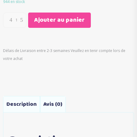
initial
actuel
944 en stock
était :
est :
€29.00.
€14.95.
Ajouter au panier
Délais de Livraison entre 2-3 semaines Veuillez en tenir compte lors de
votre achat
Description
Avis (0)