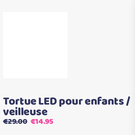
Tortue LED pour enfants /
veilleuse
Le
Le
€
29.00
€
14.95
prix
prix