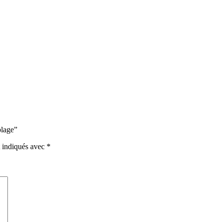
plage”
t indiqués avec
*