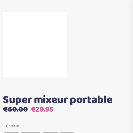
Super mixeur portable
Le
Le
€
60.00
€
29.95
prix
prix
initial
actuel
Couleur
était :
est :