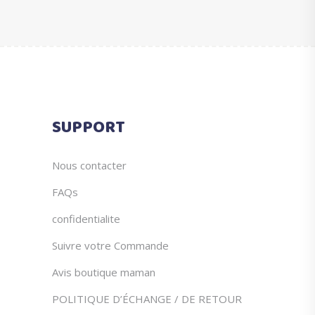
initial
actuel
la
était :
est :
page
€29.90.
€19.90.
du
produit
SUPPORT
Nous contacter
FAQs
confidentialite
Suivre votre Commande
Avis boutique maman
POLITIQUE D’ÉCHANGE / DE RETOUR