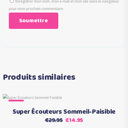
Enregistrer mon nom, mon e-mail et mon site dans le navigateur
pour mon prochain commentaire.
Produits similaires
Ce
Sale
Choix des options
produit
Super Écouteurs Sommeil-Paisible
a
Le
Le
€
29.95
€
14.95
plusieurs
prix
prix