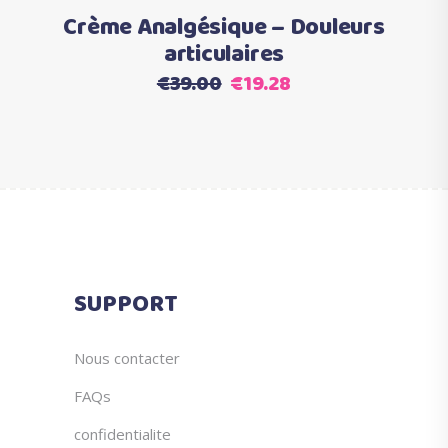
était :
est :
page
Crème Analgésique – Douleurs
€29.90.
€14.90.
du
articulaires
produit
Le
Le
€
39.00
€
19.28
prix
prix
initial
actuel
était :
est :
€39.00.
€19.28.
SUPPORT
Nous contacter
FAQs
confidentialite