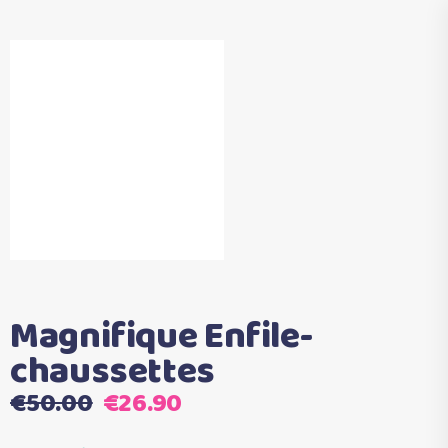
Magnifique Enfile-
chaussettes
Le
Le
€
50.00
€
26.90
prix
prix