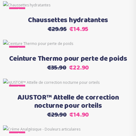
Sale
Ajouter au panier
Chaussettes hydratantes
Le
Le
€
29.95
€
14.95
prix
prix
initial
actuel
Ce
Sale
Choix des options
était :
est :
produit
Ceinture Thermo pour perte de poids
€29.95.
€14.95.
a
Le
Le
€
35.90
€
22.90
plusieurs
prix
prix
variations.
initial
actuel
Les
Sale
Ajouter au panier
était :
est :
options
AJUSTOR™ Attelle de correction
€35.90.
€22.90.
peuvent
nocturne pour orteils
être
Le
Le
€
29.90
€
14.90
choisies
prix
prix
sur
initial
actuel
la
Sale
Ajouter au panier