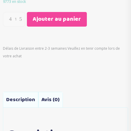
initial
actuel
9773 en stock
était :
est :
€50.00.
€26.90.
Ajouter au panier
Délais de Livraison entre 2-3 semaines Veuillez en tenir compte lors de
votre achat
Description
Avis (0)