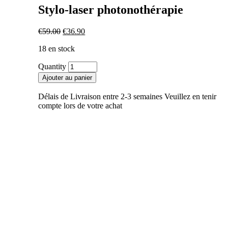
Stylo-laser photonothérapie
Le
Le
€
59.00
€
36.90
prix
prix
18 en stock
initial
actuel
était :
est :
Quantity
€59.00.
€36.90.
Ajouter au panier
Délais de Livraison entre 2-3 semaines Veuillez en tenir
compte lors de votre achat