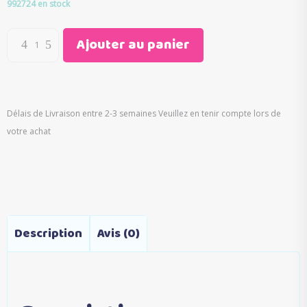
initial
actuel
992724 en stock
était :
est :
€20.00.
€9.90.
Ajouter au panier
Délais de Livraison entre 2-3 semaines Veuillez en tenir compte lors de
votre achat
Description
Avis (0)