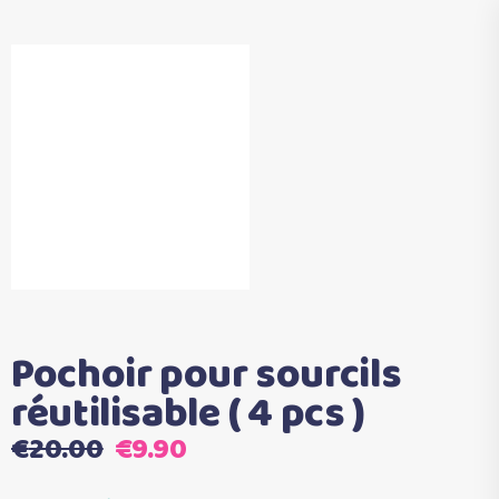
Pochoir pour sourcils
réutilisable ( 4 pcs )
Le
Le
€
20.00
€
9.90
prix
prix