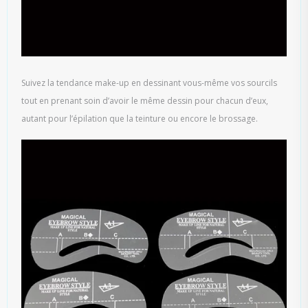
Suivez la tendance make-up en dessinant vous-même vos sourcils
tout en prenant soin d’avoir le même dessin pour chacun d’eux,
autant pour l’épilation que la teinture ou encore le brossage.