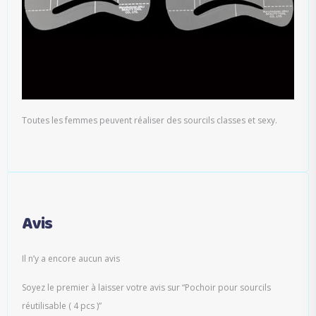
Toutes les femmes peuvent réaliser des sourcils classes et sexy.
Avis
Il n’y a encore aucun avis
Soyez le premier à laisser votre avis sur “Pochoir pour sourcils
réutilisable ( 4 pcs )”