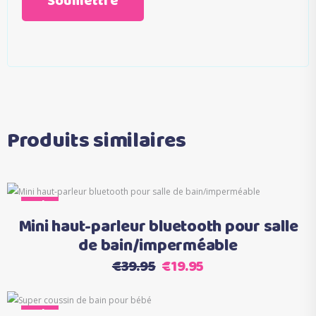
Produits similaires
Ce
Sale
Choix des options
produit
Mini haut-parleur bluetooth pour salle
a
de bain/imperméable
plusieurs
Le
Le
€
39.95
€
19.95
variations.
prix
prix
Les
initial
actuel
Ce
options
Sale
Choix des options