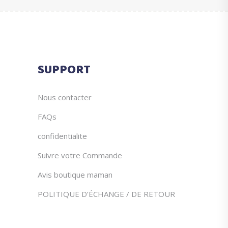
peuvent
€25.90.
€12.90.
être
choisies
sur
la
SUPPORT
page
du
produit
Nous contacter
FAQs
confidentialite
Suivre votre Commande
Avis boutique maman
POLITIQUE D’ÉCHANGE / DE RETOUR