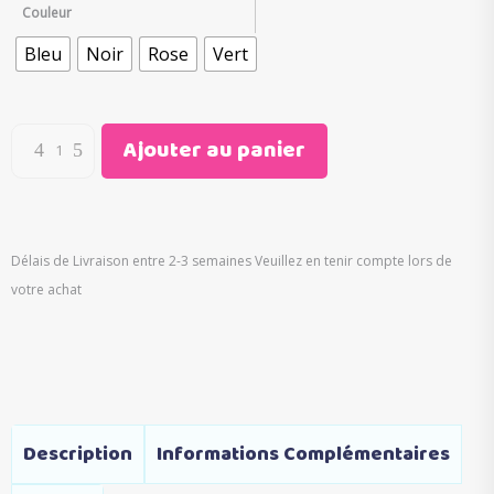
initial
actuel
Couleur
était :
est :
Bleu
Noir
Rose
Vert
€40.00.
€19.95.
Ajouter au panier
Délais de Livraison entre 2-3 semaines Veuillez en tenir compte lors de
votre achat
Description
Informations Complémentaires