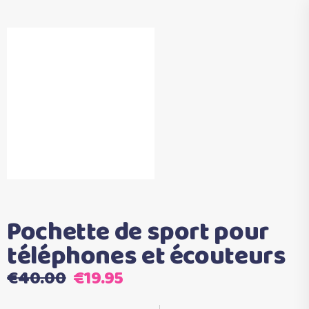
Pochette de sport pour
téléphones et écouteurs
Le
Le
€
40.00
€
19.95
prix
prix