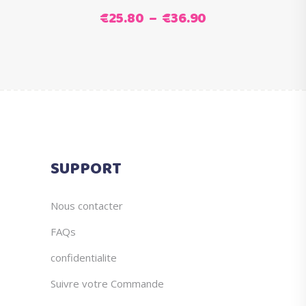
variations.
choisies
produit
Plage
€
25.80
–
€
36.90
Les
sur
de
options
la
prix :
peuvent
page
€25.80
être
du
à
choisies
produit
€36.90
sur
la
page
SUPPORT
du
produit
Nous contacter
FAQs
confidentialite
Suivre votre Commande