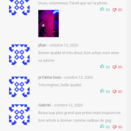
Doux, volumineux. Pareil que sur la photo
(0)
(0)
jihan
–
octobre 12, 2020
Bonne qualité et très doux, bon achat, mon amie
va adorer
(0)
(0)
je t’aime louis
–
octobre 12, 2020
Très mignon, belle qualité
(0)
(0)
Gabriel
–
octobre 12, 2020
Beaucoup plus grand que prévu mais toujours un
bon article à donner comme cadeau de gag
(0)
(0)