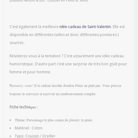
Doudou Nichon & Zizi : Coussin en Pénis et Seins
C’est également la meilleure
idée cadeau de Saint-Valentin
. Elle est
disponible en différentes tailles et donc différentes pointures (
sourire) .
Résisterez-vous à la tentation ? C’est assurément une idée cadeau
humoristique. D’autre part c’est une surprise de très bon goût pour
femme et pour homme.
R
assurez
–
vous! S
i le cadeau insolite doudou Pénis ne plait pas. Vous pouvez
toujours le renvoyer et recevoir un remboursement complet.
Fiche techni
que :
Thème: Personnage le plus connu de
planète
: le pénis
Matériel : Coton
Type: Coussin / Oreiller