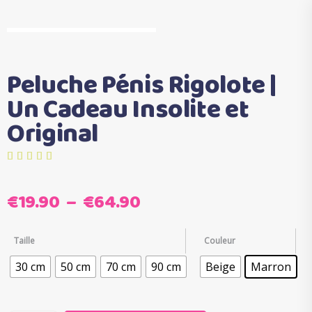
Peluche Pénis Rigolote |
Un Cadeau Insolite et
Original
sur 5 basé sur
notations client
Plage
€
19.90
–
€
64.90
de
prix :
Taille
Couleur
€19.90
30 cm
50 cm
70 cm
90 cm
Beige
Marron
à
€64.90