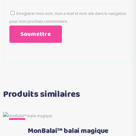
Enregistrer mon nom, mon e-mail et mon site dans le navigateur
pour mon prochain commentaire.
Produits similaires
Ce
Sale
Choix des options
produit
MonBalai™ balai magique
a