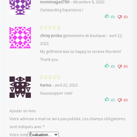
mominsajjad789
–
décembre 8, 2020
Outstanding Experience.!
(0)
(0)
chrisy probu
(gestionnaire de boutique)
–
avril 22,
2023
My girlfriend was so happy to receive this item!
Thank you.
(0)
(0)
Karina
–
avril 22, 2023
Suuuuuupper cute!
(0)
(0)
Ajouter un Avis
Votre adresse e-mail ne sera pas publiée.
Les champs obligatoires
sont indiqués avec
*
Votre note