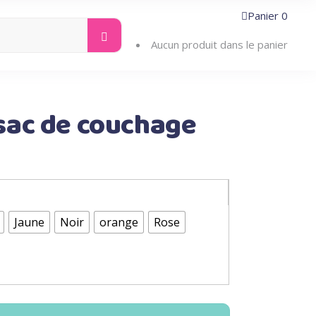
Panier
0
Search
ntacter
for:
Aucun produit dans le panier
sac de couchage
Jaune
Noir
orange
Rose