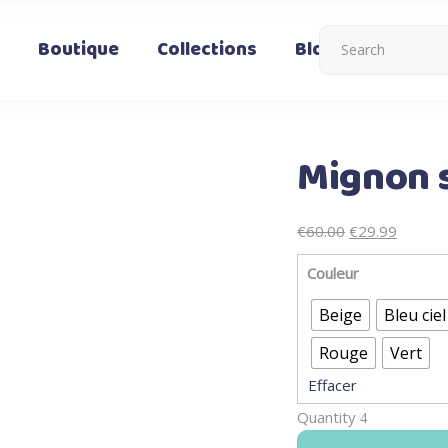
Boutique
Collections
Blog
Nous co
Mignon 
Le
Le
€
60.00
€
29.99
prix
prix
Couleur
initial
actuel
était :
est :
Beige
Bleu ciel
€60.00.
€29.99.
Rouge
Vert
Effacer
Quantity