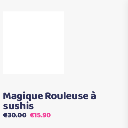
Magique Rouleuse à
sushis
Le
Le
€
30.00
€
15.90
prix
prix