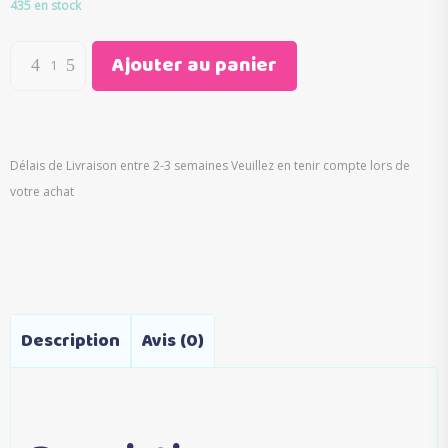
initial
actuel
435 en stock
était :
est :
€30.00.
€15.90.
Ajouter au panier
Délais de Livraison entre 2-3 semaines Veuillez en tenir compte lors de
votre achat
Description
Avis (0)