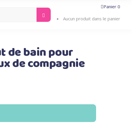
Panier
0
Search
ntacter
for:
Aucun produit dans le panier
 de bain pour
ux de compagnie
ix
tuel
 :
4.90.