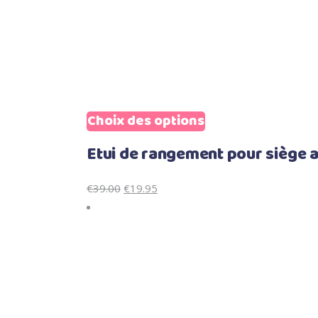
Sale
Choix des options
Ce
produit
Etui de rangement pour siège 
a
plusieurs
Le
Le
€
39.00
€
19.95
variations.
prix
prix
Les
initial
actuel
options
était :
est :
peuvent
€39.00.
€19.95.
être
choisies
sur