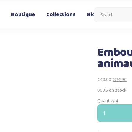
Boutique
Collections
Blog
Nous co
Embout
anima
Le
Le
€
40.00
€
24.90
prix
pr
9635 en stock
initial
ac
Quantity
était :
est
€40.00.
€2