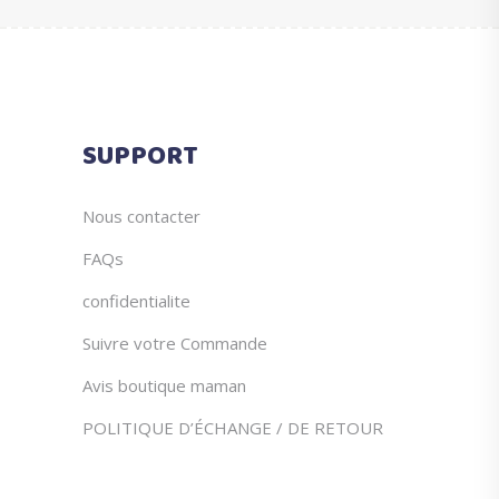
peuvent
€39.90.
€19.90.
être
choisies
sur
la
SUPPORT
page
du
produit
Nous contacter
FAQs
confidentialite
Suivre votre Commande
Avis boutique maman
POLITIQUE D’ÉCHANGE / DE RETOUR