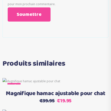
pour mon prochain commentaire.
Produits similaires
Ce
Sale
Choix des options
produit
Magnifique hamac ajustable pour chat
a
Le
Le
€
39.95
€
19.95
plusieurs
prix
prix
variations.