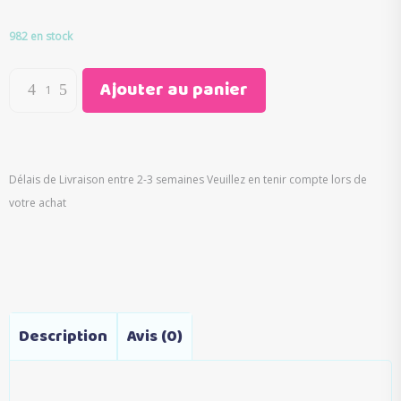
prix
prix
initial
actuel
982 en stock
était :
est :
€29.00.
€14.90.
Ajouter au panier
Délais de Livraison entre 2-3 semaines Veuillez en tenir compte lors de
votre achat
Description
Avis (0)