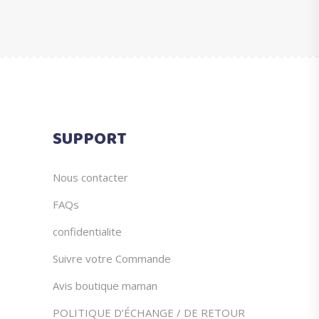
prix
prix
variations.
choisies
initial
actuel
Les
sur
était :
est :
options
la
€99.99.
€39.90.
peuvent
page
être
du
choisies
produit
sur
SUPPORT
la
page
du
Nous contacter
produit
FAQs
confidentialite
Suivre votre Commande
Avis boutique maman
POLITIQUE D’ÉCHANGE / DE RETOUR