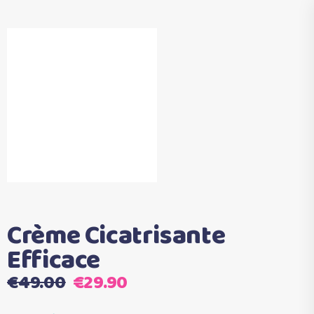
Crème Cicatrisante
Efficace
Le
Le
€
49.00
€
29.90
prix
prix