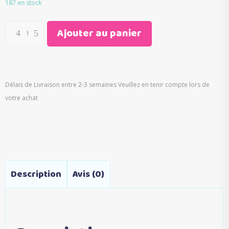
initial
actuel
187 en stock
était :
est :
€49.00.
€29.90.
Ajouter au panier
Délais de Livraison entre 2-3 semaines Veuillez en tenir compte lors de
votre achat
Description
Avis (0)